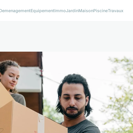
Demenagement
Equipement
Immo
Jardin
Maison
Piscine
Travaux