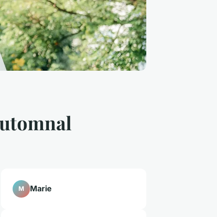
automnal
Marie
M