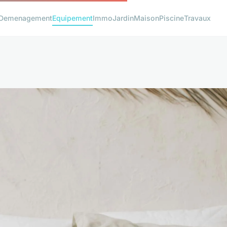
Demenagement
Equipement
Immo
Jardin
Maison
Piscine
Travaux