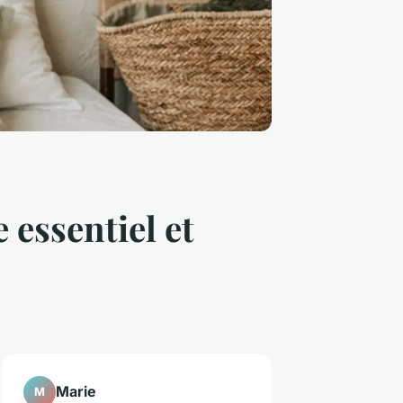
 essentiel et
Marie
M