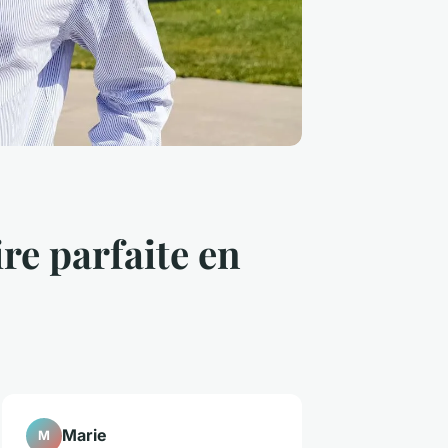
re parfaite en
Marie
M