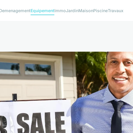
Demenagement
Equipement
Immo
Jardin
Maison
Piscine
Travaux