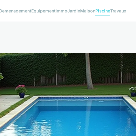
Demenagement
Equipement
Immo
Jardin
Maison
Piscine
Travaux