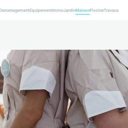
Demenagement
Equipement
Immo
Jardin
Maison
Piscine
Travaux