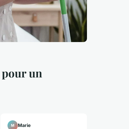
n pour un
Marie
M